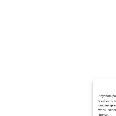
Abychom posk
o zařízení, 
umožní zprac
webu. Nesouh
funkce.