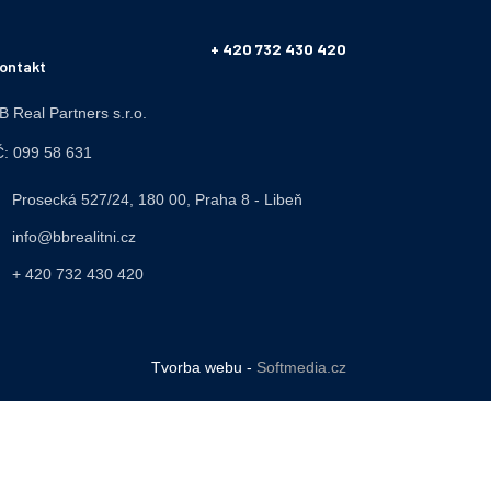
+ 420 732 430 420
ontakt
B Real Partners s.r.o.
Č: 099 58 631
Prosecká 527/24, 180 00, Praha 8 - Libeň
info@bbrealitni.cz
+ 420 732 430 420
Tvorba webu -
Softmedia.cz